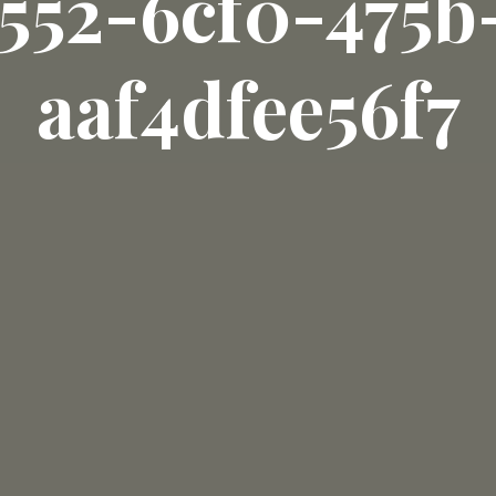
552-6cf0-475b
aaf4dfee56f7